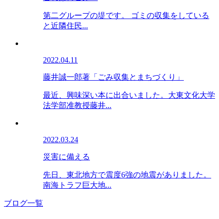
第二グループの堤です。 ゴミの収集をしている
と近隣住民...
2022.04.11
藤井誠一郎著「ごみ収集とまちづくり」
最近、興味深い本に出合いました。大東文化大学
法学部准教授藤井...
2022.03.24
災害に備える
先日、東北地方で震度6強の地震がありました。
南海トラフ巨大地...
ブログ一覧